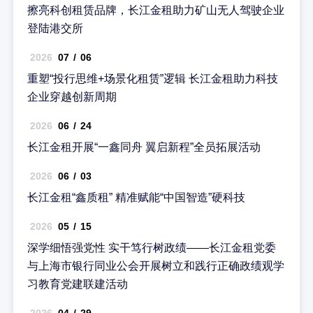
擦亮科创租赁品牌，长江金租助力矿山无人驾驶企业
登陆港交所
2026
07
/
06
重塑“投行思维+场景化租赁”逻辑 长江金租助力科技
企业穿越创新周期
2026
06
/
24
长江金租开展“一鑫同舟 翼启新程”全员拓展活动
2026
06
/
03
长江金租“鑫质租” 精准赋能“中国智造”硬科技
2026
05
/
15
深学细悟强党性 实干笃行树政绩——长江金租党委
与上海市银行同业公会开展树立和践行正确政绩观学
习教育党建联建活动
2026
04
/
29