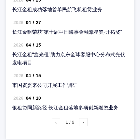
长江金租成功落地首单民航飞机租赁业务
2026
04
/
27
长江金租荣获“第十届中国海事金融牵星奖·开拓奖”
2026
04
/
15
长江金租“鑫光租”助力京东全球客服中心分布式光伏
发电项目
2026
04
/
15
市国资委来公司开展工作调研
2026
04
/
10
银租协同新路径 长江金租落地多项创新融资业务
‹
1 / 9
›