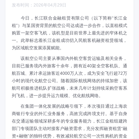
发布时间：2026年04月29日
今日，长江联合金融租赁有限公司（以下简称
“长江金
租”）与某国资背景的航空公司达成进一步合作，以直租模式
购置一架空客飞机，该机型是目前世界上最先进的窄体机之
一。此举标志着长江金租成功切入民航客机融资租赁领域，
为区域航空发展添翼赋能。
该航空公司主要从事国内外航空客货运输及相关业务，
目前已服务境内外旅客十余年，拥有近
40架全空客机队、通
航百城、累计承运旅客近4000万人次，成为安全飞行超72万
小时的现代化航空公司。随着国际航线网络的持续加密，该
航司积极推进机队扩张战略，未来几年计划持续采购空客系
列飞机，进一步提升运力规模、优化航线网络。
在集团一体化发展的战略引领下，本次项目通过上海农
商银行专业的外汇业务服务，高效完成跨境支付。基于自身
在交通运输领域深耕多年的专业服务能力，长江金租组建跨
部门专项团队主动对接客户融资需求，充分发挥融资租赁
“融
资+融物”的独特优势，有效减轻航空公司一次性购机的资金