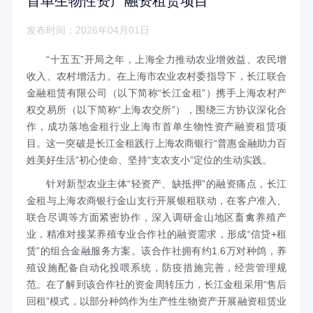
首单生物性资产融资租赁项目
发布时间：2026年04月01日
“十五五”开局之年，上海全力推动农业增效益、农民增
收入、农村增活力。
在上海市
农业农村
委指导下，长江联合
金融租赁有限公司（以下简称
“长江金租”）携手上海
农村产
权交易所（以下简称
“上海农交所”）
，
围绕三方协议深化合
作，
成功落地
金租行业
上海市首单生物性资产融资租赁项
目。这一突破是长江金租践行
上海农商银行
“普惠金融助力百
姓美好生活”初心使命、坚持“支农支小”定位的生动实践
。
针对新型农业主体
“轻资产、缺抵押”的融资痛点，
长江
金
租
与上海农商银行金山支行开展银租联动，
在
客户准入、
联合尽调等方面紧密协作
，
深入调研金山地区畜禽养殖产
业，精准对接某养殖专业合作社的融资需求
，
形成
“信贷+租
赁”的组合金融服务方案。该合作社拥有约
1.6万
对种鸽，养
殖设施配备自动化投喂系统，防疫措施完善，经营管理规
范。
在了解到该
合作社的资金周转压力，长江金租采用
“售后
回租”模式，以
部分
种鸽作为生产性生物资产开展融资租赁业