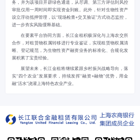
务
，
并为该
项目开辟绿色通道，从尽调、
第三方
评估到风控
审批仅用一周时间即实现资金到账。
此外，针对生物性资产
设立浮动抵押
管理
，
以
“现场检查+交叉验证”方式动态监控，
进一步夯实风险缓释基础。
在要素平台协同方面，长江金租积极
深化
与上海
农交所
合作
，
对租赁物权属转移进行专业鉴证，实现租赁物权属清
晰、登记规范，为生物性资产融资业务的标准化、合规化发
展积累了宝贵经验。
展望未来，长江金租将继续紧跟乡村振兴战略导向，
落
实
“四个农业”发展要求，
持续
发挥
“融资+融物”优势
，用金
融
“活水”浇灌上海特色农业产业
。